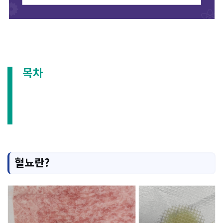
목차
혈뇨란?