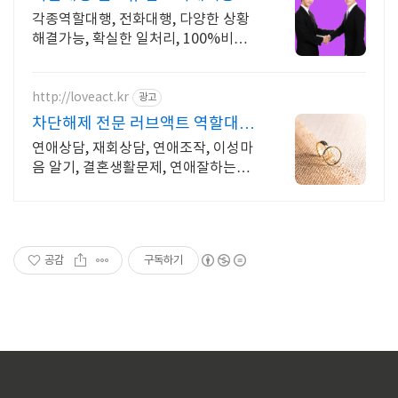
양하고 어려운 상황해결가능
각종역할대행, 전화대행, 다양한 상황
해결가능, 확실한 일처리, 100%비밀
보장 사람의 도움이 필요할 때는 헬프
유를 기억하세요. 어떤 상황이던 해결
이 가능합니다.
http://loveact.kr
광고
차단해제 전문 러브액트 역할대행
운영 실전경험 충분
연애상담, 재회상담, 연애조작, 이성마
음 알기, 결혼생활문제, 연애잘하는법
다양한 상황 처리가능업체, 현실적으로
도움이 되는 상담, 일단 문의부탁드립
니다.
공감
구독하기