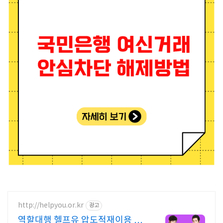
http://helpyou.or.kr
광고
역할대행 헬프유 압도적재이용 다